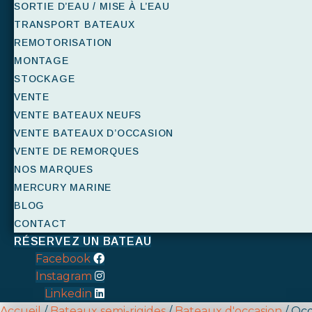
SORTIE D’EAU / MISE À L’EAU
TRANSPORT BATEAUX
REMOTORISATION
MONTAGE
STOCKAGE
VENTE
VENTE BATEAUX NEUFS
VENTE BATEAUX D’OCCASION
VENTE DE REMORQUES
NOS MARQUES
MERCURY MARINE
BLOG
CONTACT
RÉSERVEZ UN BATEAU
Facebook
Instagram
Linkedin
Accueil
/
Bateaux semi-rigides
/
Bateaux d'occasion
/ Oc