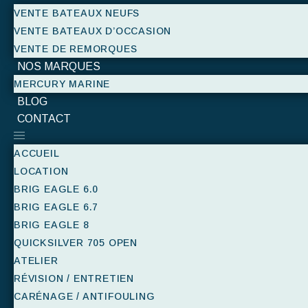
VENTE BATEAUX NEUFS
VENTE BATEAUX D’OCCASION
VENTE DE REMORQUES
NOS MARQUES
MERCURY MARINE
BLOG
CONTACT
ACCUEIL
LOCATION
BRIG EAGLE 6.0
BRIG EAGLE 6.7
BRIG EAGLE 8
QUICKSILVER 705 OPEN
ATELIER
RÉVISION / ENTRETIEN
CARÉNAGE / ANTIFOULING