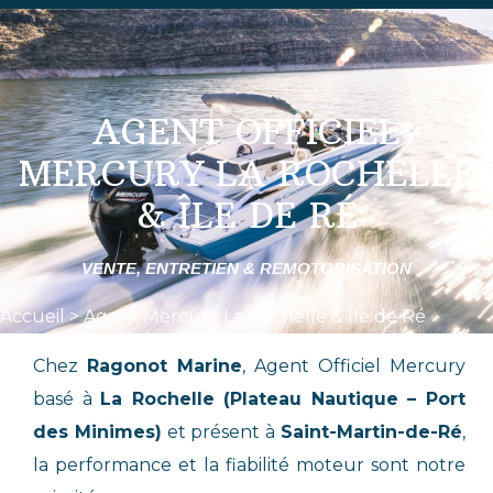
AGENT OFFICIEL
MERCURY LA ROCHELLE
& ÎLE DE RÉ
VENTE, ENTRETIEN & REMOTORISATION
Accueil
>
Agent Mercury La Rochelle & Île de Ré
Chez
Ragonot Marine
, Agent Officiel Mercury
basé à
La Rochelle (Plateau Nautique – Port
des Minimes)
et présent à
Saint-Martin-de-Ré
,
la performance et la fiabilité moteur sont notre